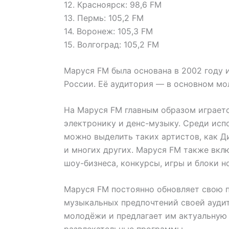
12. Красноярск: 98,6 FM
13. Пермь: 105,2 FM
14. Воронеж: 105,3 FM
15. Волгоград: 105,2 FM
Маруся FM была основана в 2002 году 
России. Её аудитория — в основном мол
На Маруся FM главным образом играетс
электронику и денс-музыку. Среди исп
можно выделить таких артистов, как Ди
и многих других. Маруся FM также вкл
шоу-бизнеса, конкурсы, игры и блоки н
Маруся FM постоянно обновляет свою п
музыкальных предпочтений своей ауди
молодёжи и предлагает им актуальную 
развлекательные программы