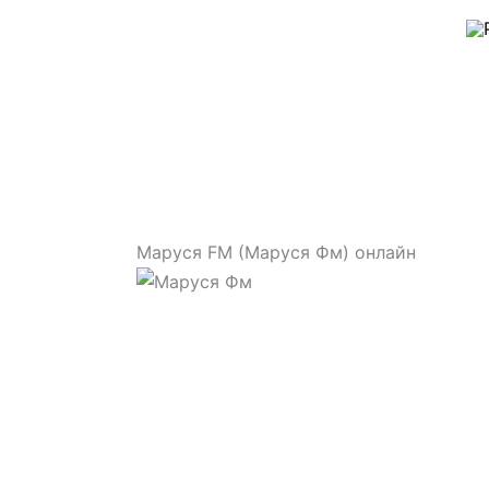
Перейти
к
содержимому
Маруся FM (Маруся Фм) онлайн