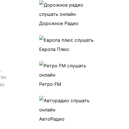
Дорожное Радио
Европа Плюс
,
ган
Ретро FM
ах
АвтоРадио